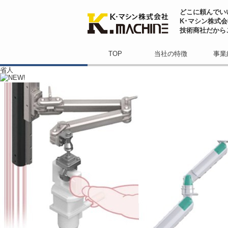
どこに頼んでい
K･マシン株式
技術商社だから
TOP
当社の特徴
事業
省人