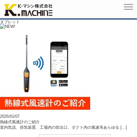
タブレット
2025/01/07
熱線式風速計のご紹介
室内気流、排気装置、工場内の吹出口、ダクト内の風速等あらゆる […]