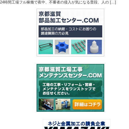
24時間工場フル稼働で夜中、不審者の侵入が気になる普段、人の […]